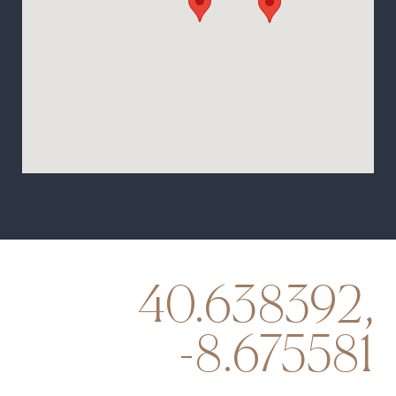
40.638392,
-8.675581